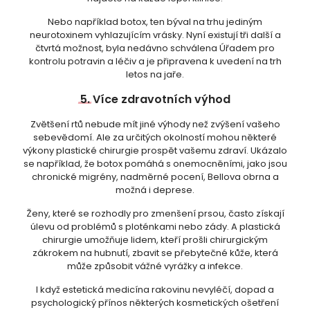
Nebo například botox, ten býval na trhu jediným
neurotoxinem vyhlazujícím vrásky. Nyní existují tři další a
čtvrtá možnost, byla nedávno schválena Úřadem pro
kontrolu potravin a léčiv a je připravena k uvedení na trh
letos na jaře.
5.
Více zdravotních výhod
Zvětšení rtů nebude mít jiné výhody než zvýšení vašeho
sebevědomí. Ale za určitých okolností mohou některé
výkony plastické chirurgie prospět vašemu zdraví. Ukázalo
se například, že botox pomáhá s onemocněními, jako jsou
chronické migrény, nadměrné pocení, Bellova obrna a
možná i deprese.
Ženy, které se rozhodly pro zmenšení prsou, často získají
úlevu od problémů s ploténkami nebo zády. A plastická
chirurgie umožňuje lidem, kteří prošli chirurgickým
zákrokem na hubnutí, zbavit se přebytečné kůže, která
může způsobit vážné vyrážky a infekce.
I když estetická medicína rakovinu nevyléčí, dopad a
psychologický přínos některých kosmetických ošetření