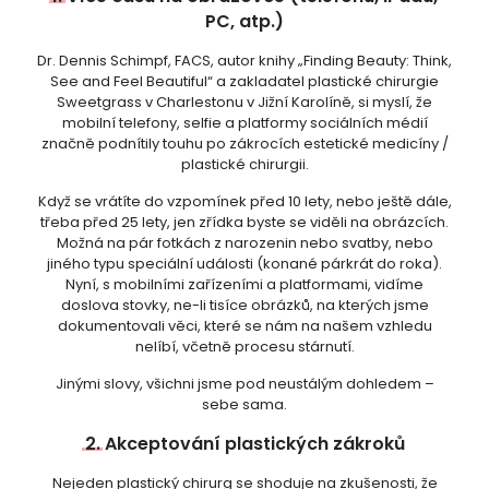
PC, atp.)
Dr. Dennis Schimpf, FACS, autor knihy „Finding Beauty: Think,
See and Feel Beautiful“ a zakladatel plastické chirurgie
Sweetgrass v Charlestonu v Jižní Karolíně, si myslí, že
mobilní telefony, selfie a platformy sociálních médií
značně podnítily touhu po zákrocích estetické medicíny /
plastické chirurgii.
Když se vrátíte do vzpomínek před 10 lety, nebo ještě dále,
třeba před 25 lety, jen zřídka byste se viděli na obrázcích.
Možná na pár fotkách z narozenin nebo svatby, nebo
jiného typu speciální události (konané párkrát do roka).
Nyní, s mobilními zařízeními a platformami, vidíme
doslova stovky, ne-li tisíce obrázků, na kterých jsme
dokumentovali věci, které se nám na našem vzhledu
nelíbí, včetně procesu stárnutí.
Jinými slovy, všichni jsme pod neustálým dohledem –
sebe sama.
2.
Akceptování plastických zákroků
Nejeden plastický chirurg se shoduje na zkušenosti, že