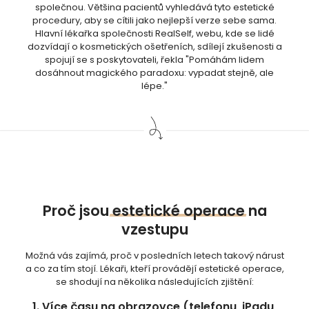
společnou. Většina pacientů vyhledává tyto estetické
procedury, aby se cítili jako nejlepší verze sebe sama.
Hlavní lékařka společnosti RealSelf, webu, kde se lidé
dozvídají o kosmetických ošetřeních, sdílejí zkušenosti a
spojují se s poskytovateli, řekla "Pomáhám lidem
dosáhnout magického paradoxu: vypadat stejně, ale
lépe."
Proč jsou
estetické
operace
na
vzestupu
Možná vás zajímá, proč v posledních letech takový nárust
a co za tím stojí. Lékaři, kteří provádějí estetické operace,
se shodují na několika následujících zjištění:
1.
Více času na obrazovce (telefonu, iPadu,