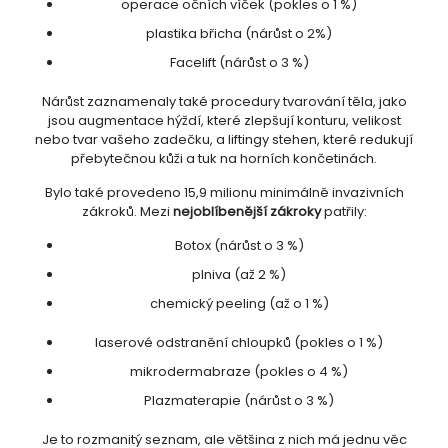
operace očních víček (pokles o 1 %)
plastika břicha (nárůst o 2%)
Facelift (nárůst o 3 %)
Nárůst zaznamenaly také procedury tvarování těla, jako
jsou augmentace hýždí, které zlepšují konturu, velikost
nebo tvar vašeho zadečku, a liftingy stehen, které redukují
přebytečnou kůži a tuk na horních končetinách.
Bylo také provedeno 15,9 milionu minimálně invazivních
zákroků. Mezi
nejoblíbenější zákroky
patřily:
Botox (nárůst o 3 %)
plniva (až 2 %)
chemický peeling (až o 1 %)
laserové odstranění chloupků (pokles o 1 %)
mikrodermabraze (pokles o 4 %)
Plazmaterapie (nárůst o 3 %)
Je to rozmanitý seznam, ale většina z nich má jednu věc