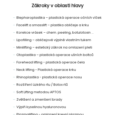
Zákroky v oblasti hlavy
Blepharoplastika – plastická operace očních víček
Facelift a smasslift – plastika obličeje a krku
Korekce vrásek – chem. peeling, botulotoxin ...
Lipofilling – obličejové výplně vlastním tukem
Minilifting – estetický zákrok na omlazení pleti
Otoplastika – plastická operace ušních boltců
Forehead lifting - plastická operace čela
Neck lifting - Plastická operace krku
Rhinoplastika - plastická operace nosu
Rozšíření úzkého rtu / Botox rtů
Soft Lifting metodou APTOS
Zvětšení a zmenšení brady
Výplň kyselinou hyaluronovou
Plazmalifting - omlazení krevní plazmou