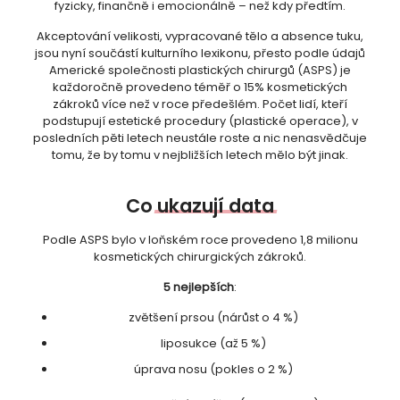
fyzicky, finančně i emocionálně – než kdy předtím.
Akceptování velikosti, vypracované tělo a absence tuku,
jsou nyní součástí kulturního lexikonu, přesto podle údajů
Americké společnosti plastických chirurgů (ASPS) je
každoročně provedeno téměř o 15% kosmetických
zákroků více než v roce předešlém. Počet lidí, kteří
podstupují estetické procedury (plastické operace), v
posledních pěti letech neustále roste a nic nenasvědčuje
tomu, že by tomu v nejbližších letech mělo být jinak.
Co
ukazují
data
Podle ASPS bylo v loňském roce provedeno 1,8 milionu
kosmetických chirurgických zákroků.
5 nejlepších
:
zvětšení prsou (nárůst o 4 %)
liposukce (až 5 %)
úprava nosu (pokles o 2 %)