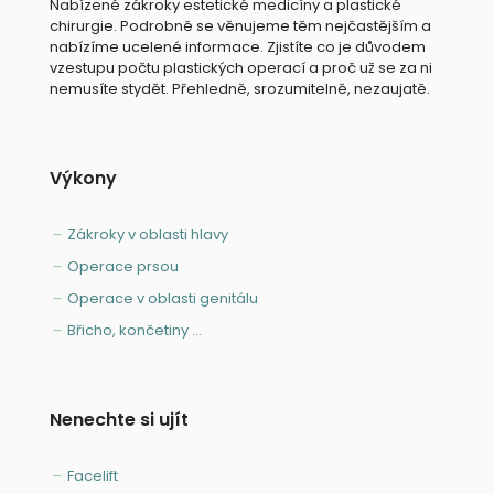
Nabízené zákroky estetické medicíny a plastické
chirurgie. Podrobně se věnujeme těm nejčastějším a
nabízíme ucelené informace. Zjistíte co je důvodem
vzestupu počtu plastických operací a proč už se za ni
nemusíte stydět. Přehledně, srozumitelně, nezaujatě.
Výkony
Zákroky v oblasti hlavy
Operace prsou
Operace v oblasti genitálu
Břicho, končetiny ...
Nenechte si ujít
Facelift