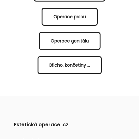
Operace prsou
Operace genitálu
Břicho, končetiny ...
Estetická operace .cz