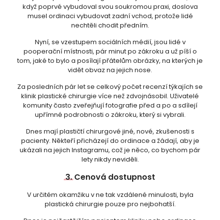
když poprvé vybudoval svou soukromou praxi, doslova
musel ordinaci vybudovat zadní vchod, protože lidé
nechtěli chodit předním.
Nyní, se vzestupem sociálních médií, jsou lidé v
pooperační místnosti, pár minut po zákroku a už píší o
tom, jaké to bylo a posílají přátelům obrázky, na kterých je
vidět obvaz na jejich nose.
Za posledních pár let se celkový počet recenzí týkajích se
klinik plastické chirurgie více než zdvojnásobil. Uživatelé
komunity často zveřejňují fotografie před a po a sdílejí
upřímné podrobnosti o zákroku, který si vybrali.
Dnes mají plastičtí chirurgové jiné, nové, zkušenosti s
pacienty. Někteří přicházejí do ordinace a žádají, aby je
ukázali na jejich Instagramu, což je něco, co bychom pár
lety nikdy neviděli.
3.
Cenová dostupnost
V určitém okamžiku v ne tak vzdálené minulosti, byla
plastická chirurgie pouze pro nejbohatší.