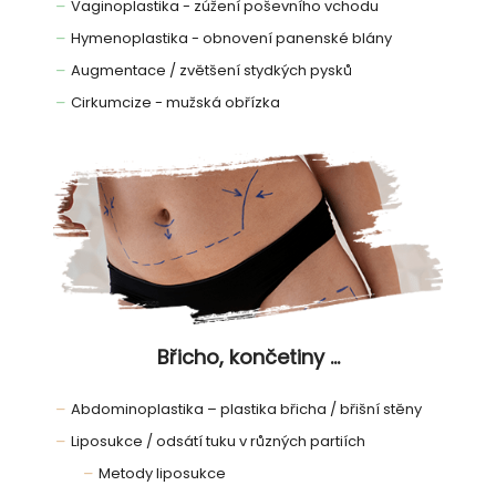
Vaginoplastika - zúžení poševního vchodu
Hymenoplastika - obnovení panenské blány
Augmentace / zvětšení stydkých pysků
Cirkumcize - mužská obřízka
Břicho, končetiny ...
Abdominoplastika – plastika břicha / břišní stěny
Liposukce / odsátí tuku v různých partiích
Metody liposukce