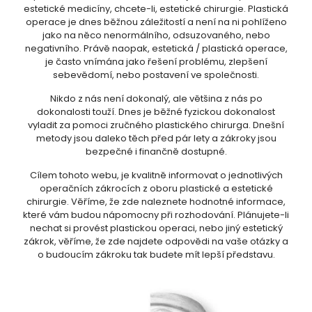
estetické medicíny, chcete-li, estetické chirurgie. Plastická
operace je dnes běžnou záležitostí a není na ni pohlíženo
jako na něco nenormálního, odsuzovaného, nebo
negativního. Právě naopak, estetická / plastická operace,
je často vnímána jako řešení problému, zlepšení
sebevědomí, nebo postavení ve společnosti.
Nikdo z nás není dokonalý, ale většina z nás po
dokonalosti touží. Dnes je běžné fyzickou dokonalost
vyladit za pomoci zručného plastického chirurga. Dnešní
metody jsou daleko těch před pár lety a zákroky jsou
bezpečné i finančně dostupné.
Cílem tohoto webu, je kvalitně informovat o jednotlivých
operačních zákrocích z oboru plastické a estetické
chirurgie. Věříme, že zde naleznete hodnotné informace,
které vám budou nápomocny při rozhodování. Plánujete-li
nechat si provést plastickou operaci, nebo jiný estetický
zákrok, věříme, že zde najdete odpovědi na vaše otázky a
o budoucím zákroku tak budete mít lepší představu.