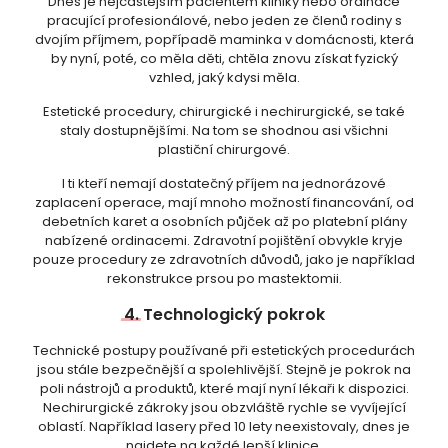
Dnes je nejčastějším pacientem kliniky nebo ordinace
pracující profesionálové, nebo jeden ze členů rodiny s
dvojím příjmem, popřípadě maminka v domácnosti, která
by nyní, poté, co měla děti, chtěla znovu získat fyzický
vzhled, jaký kdysi měla.
Estetické procedury, chirurgické i nechirurgické, se také
staly dostupnějšími. Na tom se shodnou asi všichni
plastiční chirurgové.
I ti kteří nemají dostatečný příjem na jednorázové
zaplacení operace, mají mnoho možností financování, od
debetních karet a osobních půjček až po platební plány
nabízené ordinacemi. Zdravotní pojištění obvykle kryje
pouze procedury ze zdravotních důvodů, jako je například
rekonstrukce prsou po mastektomii.
4.
Technologický pokrok
Technické postupy používané při estetických procedurách
jsou stále bezpečnější a spolehlivější. Stejně je pokrok na
poli nástrojů a produktů, které mají nyní lékaři k dispozici.
Nechirurgické zákroky jsou obzvláště rychle se vyvíjející
oblastí. Například lasery před 10 lety neexistovaly, dnes je
najdete na každé lepší klinice.