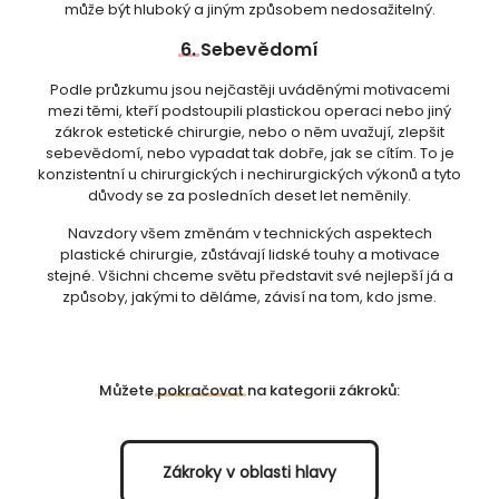
může být hluboký a jiným způsobem nedosažitelný.
6.
Sebevědomí
Podle průzkumu jsou nejčastěji uváděnými motivacemi
mezi těmi, kteří podstoupili plastickou operaci nebo jiný
zákrok estetické chirurgie, nebo o něm uvažují, zlepšit
sebevědomí, nebo vypadat tak dobře, jak se cítím. To je
konzistentní u chirurgických i nechirurgických výkonů a tyto
důvody se za posledních deset let neměnily.
Navzdory všem změnám v technických aspektech
plastické chirurgie, zůstávají lidské touhy a motivace
stejné. Všichni chceme světu představit své nejlepší já a
způsoby, jakými to děláme, závisí na tom, kdo jsme.
Můžete
pokračovat
na kategorii zákroků:
Zákroky v oblasti hlavy