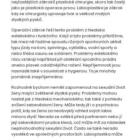
nejčastějších zákroků plastické chirurgie, skoro tak častý
jako je plastická operace prsou. Labioplastika je zákrok
kdy se chirurgicky upravuje tvar a velikost malých
stydkých pysků.
Operační zákrok řeší tento problém z hlediska
estetického i funkčního. Když si tyto problémy přiblížíme,
tak mezi ně řadíme spoustu různých sportovních aktivit
typu jízdy na koni, spinningu, cyklistiku, vodní sporty a
nebo třeba saunu se soláriem. Problémy estetického
rázu vznikají například při oblékání spodního prádla
anebo plavek odvážnějšího ražení. Nepříjemnosti jsou
nasnadě také v souvislosti s hygienou. Ta je mnohdy
poměrně znepříjemněna.
Rozhodně bychom neměli zapomenout na sexuální život
ženy mající zvětšené stydké pysky. Problémy mohou
nastat jak z hlediska mechanického, tak také z pohledu
snížení sebevědomí ženy. Může tedy jít i o psychickou
potíž, kdy se žena za neobvyklý vzhled svých labia
minora stydí. Nerada se svléká před partnerem nebo jí
její sebevědomí prudce klesá, což může mít za následek
neplnohodnotný sexuální život. Často se také nerada
vysvléká ve společných prostorách. Labioplastika může