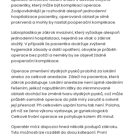
pacientky, který může být komplikací operace.
Zodpovědnější je rozhodně alespoň jednodenní
hospitalizace pacientky, operovaná oblast je silně
prokrvená a mohly by nastat pooperační komplikace.
Labioplastika je zákrok invazivní, který vyžaduje alespoň
jednodenní hospitalizaci, nejedná se však o zákrok
složitý. V případě že pacientka dodržuje zvýšené
hygienické zásady a další opatření, obvykle je průběh
operace bez potíží a neměly by se objevit žádné
pooperační komplikace.
Operace zmenšení stydkých pysků probíhá za lokální
anebo za celkové anestezie. Záleží na pacientce, která
zákrok podstupuje. Lokální anestezie není úplně ideálním
řešením, jelikož napuštěním látky do inkriminované
oblasti dochází ke změně tvaru stydkých pysků, což může
průběh samotné operace do jisté míry zaručit a ovlivnit
její přesnost. Při celkovém uspání tomu tak není. Poloha,
při níž se žena výkonu vystavuje, je gynekologická.
Celkové trvání operace se pohybuje kolem 45 minut.
Operatér má k dispozici hned několik postupů zákroku.
Tyto možnosti lze rozdělit do dvou kategorií. První