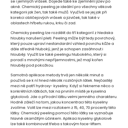
se i jemných vrásek. Dojede také ke zjemnění jizev po
akné. Chemický peeling je ideální pro všechny věkové
kategorii jak žen, tak také mužů. Využívá se jej jak při
korekci obličejových vrásek a jizviček, tak také v
oblastech hřbetu rukou, krku či zad.
Chemicky peeling lze rozdělit do tří kategorií z hlediska
hloubky narušení pleti. Peeling může být tedy povrchový,
který pouze upraví nestandardní vzhled povrchu kůže a
dále středně hluboký, jenž je schopen zasáhnout i
hlouběji. Využít lze také peelingu hlubokého, který si
poradí s mnohými nepříjemnostmi, jež mají kořen
hlouběji pod pokožkou.
Samotná aplikace metody trvá jen několik minut a
používá se k ní hned několik rozličných látek. Nejčastěji
mezi ně patří hydroxy- kyseliny. Když si řekneme něco o
konkrétních látkách, tak na prvním místě je kyselina
glykolová. Jde o přírodní látku velmi jemného charakteru.
Hodně záleží na tom, jakou koncentraci této kyseliny
zvolíme. Volit lze mezi roztokem z 15, 40, 70 procenty této
látky. Chemický peeling pomocí této látky se vyznačuje
hlavně okamžitým účinkem. Aplikaci kyseliny glykolové
lze také kombinovat třeba s takovým face-liftem.