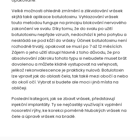
opakovaně.
Velké možnosti ohledně zmírnění a zlikvidování vrásek
skýtá také aplikace botulotoxinu. Vyhlazování vrásek
touto metodou funguje na principu blokování nervového
zakončení ve svalu. Díky tomu, že do svalu po užití
botulotoxinu nepřijde vzruch, nedochází k jeho pohybu a
neskládá se pod kůží do vrásky. Účinek botulotoxinu není
rozhodně trvalý, opakovat se musí po 7 až 12 měsících.
Zájem o jeho užití stoupl hlavně z toho důvodu, že pro
absolvování zákroku tohoto typu si nebudete muset brát
dovolenou a můžete klidně vystupovat na veřejnosti,
jelikož rekonvalescence je prakticky nulová. Botulotoxin
lze vpravit jak do oblasti čela, tak také mezi obočí a nebo
do okolí očí. Vybrat si budete ale moci i jiná místa na
obličeji.
Poslední kategorii, jak se zbavit vrásek, představují
injekční implantáty. Ty se nejčastěji využívají k vyplnění
nosoretní rýhy, ke korekci poměrně hlubokých vrásek na
čele a úpravě vrásek na bradě.