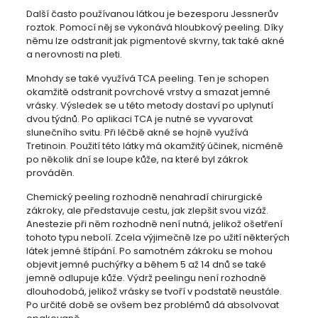
Další často používanou látkou je bezesporu Jessnerův
roztok. Pomocí něj se vykonává hloubkový peeling. Díky
němu lze odstranit jak pigmentové skvrny, tak také akné
a nerovnosti na pleti.
Mnohdy se také využívá TCA peeling. Ten je schopen
okamžitě odstranit povrchové vrstvy a smazat jemné
vrásky. Výsledek se u této metody dostaví po uplynutí
dvou týdnů. Po aplikaci TCA je nutné se vyvarovat
slunečního svitu. Při léčbě akné se hojně využívá
Tretinoin. Použití této látky má okamžitý účinek, nicméně
po několik dní se loupe kůže, na které byl zákrok
prováděn.
Chemický peeling rozhodně nenahradí chirurgické
zákroky, ale představuje cestu, jak zlepšit svou vizáž.
Anestezie při něm rozhodně není nutná, jelikož ošetření
tohoto typu nebolí. Zcela výjimečně lze po užití některých
látek jemné štípání. Po samotném zákroku se mohou
objevit jemné puchýřky a během 5 až 14 dnů se také
jemně odlupuje kůže. Výdrž peelingu není rozhodně
dlouhodobá, jelikož vrásky se tvoří v podstatě neustále.
Po určité době se ovšem bez problémů dá absolvovat