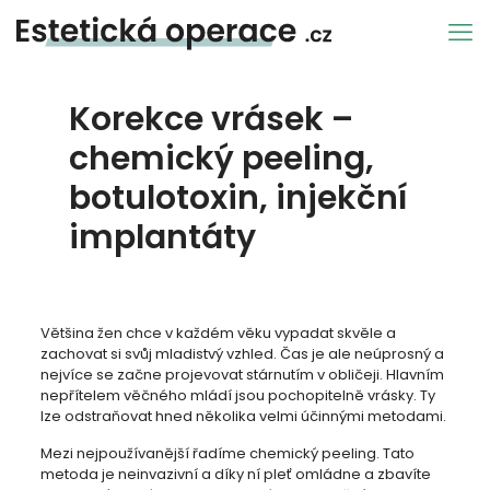
Korekce vrásek –
chemický peeling,
botulotoxin, injekční
implantáty
Většina žen chce v každém věku vypadat skvěle a
zachovat si svůj mladistvý vzhled. Čas je ale neúprosný a
nejvíce se začne projevovat stárnutím v obličeji. Hlavním
nepřítelem věčného mládí jsou pochopitelně vrásky. Ty
lze odstraňovat hned několika velmi účinnými metodami.
Mezi nejpoužívanější řadíme chemický peeling. Tato
metoda je neinvazivní a díky ní pleť omládne a zbavíte