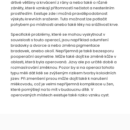
drtivé většiny a krvácení z rány a nebo také o různé
záněty, které vznikají přítomností nečistot a nesterilním
prostředím. Existuje zde i možná pravděpodobnost
výskytu krevních sraženin. Tuto možnost lze potlačit
pohybem po místnosti anebo také léky na srážlivost krve.
Specifické problémy, které se mohou vyskytnout v
souvislosti s touto operací, jsou například odumření
bradavky a dvorce a nebo změna pigmentace
bradavek, anebo okolí. Nepříjemná je také bezesporu
pooperační asymetrie. Může také dojít ke změně kůže v
oblasti, která byla operovaná. Jizvy ale po určité době a
rozmasírování změknou. Pozor by si na operaci tohoto
typu měli dát lidé se zvýšeným rizikem tvorby koloidních
jizev. Při zmenšení prsou může dojít také k narušení
mlékovodu, což je velmi nepříjemná komplikace u žen,
které pomýšlejí na to mít v budoucnu dítě. V
operovaných místech existuje také riziko vzniku cyst.