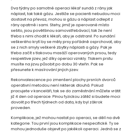
Dva týdny po samotné operaci lékař sundá z rány jak
náplast, tak také gázu. Jestliže se pacienti nebudou moci
dostavit na převaz, mohou si gázu a náplast odlepit z
rány opatrně i sami. Stehy, jimiž je operované místo
sešito, jsou povětšinou samovstřebávací, tak že není
třeba s nimi chodit k lékaři, aby je odstranil. Po sundání
veškerého krytí by se měly prsy pořádně osprchovat, aby
se z nich smyly veškeré zbytky náplasti a gázy. Pak je
třeba začít s tlakovou masáží operovaných prsou, tedy
respektive jizev, jež díky operaci vznikly. Tlakem prstu
musíte na jizvu působit po dobu 30 vteřin. Pak se
přesunete k masírování jiných jizev.
Rekonvalescence po zmenšení plochy prsních dvorců
operativní metodou není nikterak dlouhá. Pokud
pracujete v kanceláři, tak se do zaměstnání můžete vrátit
již 4 den od operace. Plnou fyzickou zátěž si budete moci
dovolit po třech týdnech od data, kdy byl zákrok
proveden.
Komplikace, jež mohou nastat po operaci, se dělí na dvě
kategorie. Tou první jsou komplikace nespecifické. Ty se
mohou jednoduše objevit po jakékoli operaci. Jedná se z