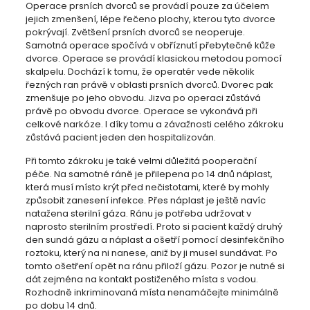
Operace prsních dvorců se provádí pouze za účelem
jejich zmenšení, lépe řečeno plochy, kterou tyto dvorce
pokrývají. Zvětšení prsních dvorců se neoperuje.
Samotná operace spočívá v obříznutí přebytečné kůže
dvorce. Operace se provádí klasickou metodou pomocí
skalpelu. Dochází k tomu, že operatér vede několik
řezných ran právě v oblasti prsních dvorců. Dvorec pak
zmenšuje po jeho obvodu. Jizva po operaci zůstává
právě po obvodu dvorce. Operace se vykonává při
celkové narkóze. I díky tomu a závažnosti celého zákroku
zůstává pacient jeden den hospitalizován.
Při tomto zákroku je také velmi důležitá pooperační
péče. Na samotné ráně je přilepena po 14 dnů náplast,
která musí místo krýt před nečistotami, které by mohly
způsobit zanesení infekce. Přes náplast je ještě navíc
natažena sterilní gáza. Ránu je potřeba udržovat v
naprosto sterilním prostředí. Proto si pacient každý druhý
den sundá gázu a náplast a ošetří pomocí desinfekčního
roztoku, který na ni nanese, aniž by ji musel sundávat. Po
tomto ošetření opět na ránu přiloží gázu. Pozor je nutné si
dát zejména na kontakt postiženého místa s vodou.
Rozhodně inkriminovaná místa nenamáčejte minimálně
po dobu 14 dnů.