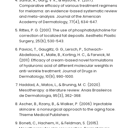
Sarkar, R., Garg, V. K., & Mysore, V. (2017).
Comparative efficacy of various treatment regimens
for melasma: an evidence-based systematic review
and meta-analysis. Journal of the American
Academy of Dermatology, 77(4), 634-647.
Rittes, P. G. (2001). The use of phosphatidylcholine for
correction of localized fat deposits. Aesthetic Plastic
Surgery, 25(6), 530-543.
Pavicic, T., Gauglitz, G. G., Lersch, P., Schwach-
Abdellaoui, K., Malle, B., Korting, H. C., & Farwick, M.
(2011). Efficacy of cream-based novel formulations
of hyaluronic acid of different molecular weights in
anti-wrinkle treatment. Journal of Drugs in
Dermatology, 10(9), 990-1000.
Haddad, A., Matos, L., & Bruning, M. C. (2020).
Mesotherapy: a literature review. Anais Brasileiros
de Dermatologia, 95(3), 362-368.
Ascher, B., Rzany, B., & Walker, P. (2006). Injectable
skincare: a nonsurgical approach to the aging face.
Thieme Medical Publishers.
Boneti, C., Hachem, H., & Feldman, S. (2015).