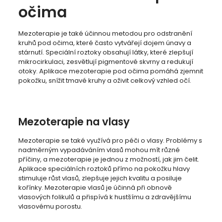
očima
Mezoterapie je také účinnou metodou pro odstranění
kruhů pod očima, které často vytvářejí dojem únavy a
stárnutí. Speciální roztoky obsahují látky, které zlepšují
mikrocirkulaci, zesvětlují pigmentové skvrny a redukují
otoky. Aplikace mezoterapie pod očima pomáhá zjemnit
pokožku, snížit tmavé kruhy a oživit celkový vzhled očí.
Mezoterapie na vlasy
Mezoterapie se také využívá pro péči o vlasy. Problémy s
nadměrným vypadáváním vlasů mohou mít různé
příčiny, a mezoterapie je jednou z možností, jak jim čelit.
Aplikace speciálních roztoků přímo na pokožku hlavy
stimuluje růst vlasů, zlepšuje jejich kvalitu a posiluje
kořínky. Mezoterapie vlasů je účinná při obnově
vlasových folikulů a přispívá k hustšímu a zdravějšímu
vlasovému porostu.