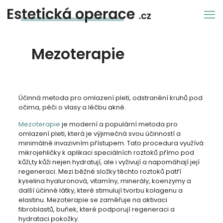
Mezoterapie
Účinná metoda pro omlazení pleti, odstranění kruhů pod
očima, péči o vlasy a léčbu akné.
Mezoterapie
je moderní a populární metoda pro
omlazení pleti, která je výjimečná svou účinností a
minimálně invazivním přístupem. Tato procedura využívá
mikrojehličky k aplikaci speciálních roztoků přímo pod
kůži,ty kůži nejen hydratují, ale i vyživují a napomáhají její
regeneraci. Mezi běžné složky těchto roztoků patří
kyselina hyaluronová, vitamíny, minerály, koenzymy a
další účinné látky, které stimulují tvorbu kolagenu a
elastinu. Mezoterapie se zaměřuje na aktivaci
fibroblastů, buňek, které podporují regeneraci a
hydrataci pokožky.