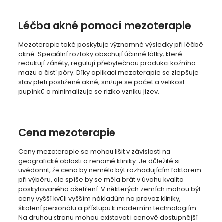
Léčba akné pomocí mezoterapie
Mezoterapie také poskytuje významné výsledky při léčbě
akné. Speciální roztoky obsahují účinné látky, které
redukují záněty, regulují přebytečnou produkci kožního
mazu a čistí póry. Díky aplikaci mezoterapie se zlepšuje
stav pleti postižené akné, snižuje se počet a velikost
pupínků a minimalizuje se riziko vzniku jizev.
Cena mezoterapie
Ceny mezoterapie se mohou lišit v závislosti na
geografické oblasti a renomé kliniky. Je důležité si
uvědomit, že cena by neměla být rozhodujícím faktorem
při výběru, ale spíše by se měla brát v úvahu kvalita
poskytovaného ošetření. V některých zemích mohou být
ceny vyšší kvůli vyšším nákladům na provoz kliniky,
školení personálu a přístupu k moderním technologiím.
Na druhou stranu mohou existovat i cenově dostupnější