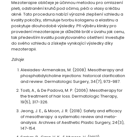
Mezoterapie obličeje je účinnou metodou pro omlazení
pleti, odstranění kruhů pod očima, péči o vlasy a léčbu
akné. Tato procedura nabízí výrazné zlepšení vzhledu a
kvality pokožky, stimuluje tvorbu kolagenu a elastinu a
poskytuje dlouhodobé výsledky. Při výběru kliniky pro
provedení mezoterapie je důležité brát v úvahu jak cenu,
tak především kvalitu poskytovaného ošetření. Investujte
do svého vzhledu a získejte vynikající výsledky díky
mezoterapii.
Zdroje
:
Alexiades-Armenakas, M. (2008). Mesotherapy and
phosphatidylcholine injections: historical clarification
and review. Dermatologic Surgery, 34(7), 973-987.
Tosti, A., & De Padova, M. P. (2006). Mesotherapy for
the treatment of hair loss. Dermatologic Therapy,
19(5), 317-326.
Jeong, J. E., & Moon, J. R. (2018). Safety and efficacy
of mesotherapy: a systematic review and meta-
analysis. Archives of Aesthetic Plastic Surgery, 24(3),
147-154.