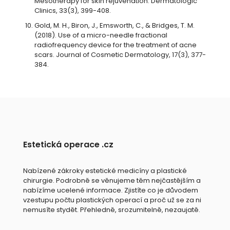
Mesotherapy for skin rejuvenation. Dermatologic
Clinics, 33(3), 399-408.
Gold, M. H., Biron, J., Emsworth, C., & Bridges, T. M.
(2018). Use of a micro-needle fractional
radiofrequency device for the treatment of acne
scars. Journal of Cosmetic Dermatology, 17(3), 377-
384.
Estetická operace .cz
Nabízené zákroky estetické medicíny a plastické
chirurgie. Podrobně se věnujeme těm nejčastějším a
nabízíme ucelené informace. Zjistíte co je důvodem
vzestupu počtu plastických operací a proč už se za ni
nemusíte stydět. Přehledně, srozumitelně, nezaujatě.