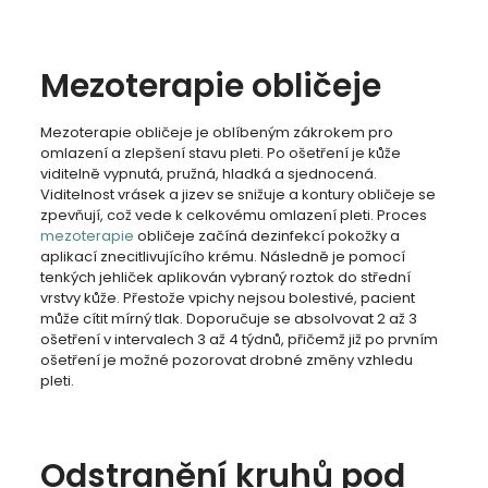
Mezoterapie obličeje
Mezoterapie obličeje je oblíbeným zákrokem pro
omlazení a zlepšení stavu pleti. Po ošetření je kůže
viditelně vypnutá, pružná, hladká a sjednocená.
Viditelnost vrásek a jizev se snižuje a kontury obličeje se
zpevňují, což vede k celkovému omlazení pleti. Proces
mezoterapie
obličeje začíná dezinfekcí pokožky a
aplikací znecitlivujícího krému. Následně je pomocí
tenkých jehliček aplikován vybraný roztok do střední
vrstvy kůže. Přestože vpichy nejsou bolestivé, pacient
může cítit mírný tlak. Doporučuje se absolvovat 2 až 3
ošetření v intervalech 3 až 4 týdnů, přičemž již po prvním
ošetření je možné pozorovat drobné změny vzhledu
pleti.
Odstranění kruhů pod