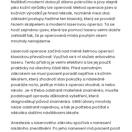
Naštěstí moderní doba již dávno pokročila a jizvy stejně
jako kožní výrůstky lze operovat. Metod operace jizev a
kožních výrostků je hned několik, nicméně mezi dva
základní postupy řadíme ten klasický, který se provádí
řezem skalpelem a moderní laserovou operaci. Ta se
hodí zejména i jizev, které lze pomocí laseru velmi dobře
zahladit tak, že je operovaná místa pouhým okem
mnohdy nenajdeme.
Laserová operace začíná nad méně šetrnou operací
klasickou převažovat. Využívá se k ní služeb erbiového
laseru. Tento přístroj je velmi efektivní a lze jej použít
prakticky na všechny části těla. Před samotným
zákrokem se musí pacient poradit nejdříve s kožním
lékařem, který zhodnotí stav pokožky a následně
poukáže na to, jestli je místo k operaci vhodné, a nebo
nikoliv. Je-li třeba odstranit mateřské znaménko, musíte
podstoupit opravdu důkladná vyšetření, která
diagnostikují původ znaménka. Větší útvary mnohdy
nelze odstranit najednou, a tak je potřeba počítat s
několika dalšími návštěvami lékaře.
Anestezie u laserového zákroku spočívá v nanesení
lokálního znecitlivění. Po jeho nanesení má pacient pocit