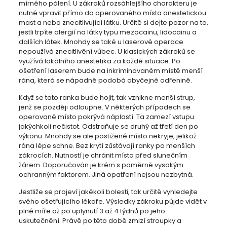
mírného pálení. U zákroků rozsáhlejšího charakteru je
nutné vpravit přímo do operovaného místa anestetickou
mast a nebo znecitlivující látku. Určitě si dejte pozor na to,
jestli trpíte alergií na látky typu mezocainu, lidocainu a
dalších látek. Mnohdy se také u laserové operace
nepoužívá znecitlivění vůbec. U klasických zákroků se
využívá lokálního anestetika za každé situace. Po
ošetření laserem bude na inkriminovaném místě menší
rána, která se nápadně podobá obyčejné odřenině.
Když se tato ranka bude hojit, tak vznikne menší strup,
jenž se později odloupne. V některých případech se
operované místo pokrývá náplastí. Ta zamezí vstupu
jakýchkoli nečistot. Odstraňuje se druhý až třetí den po
výkonu. Mnohdy se ale postižené místo nekryje, jelikož
rána lépe schne. Bez krytí zůstávají ranky po menších
zákrocích. Nutností je chránit místo před slunečním
žárem. Doporučován je krém s poměrně vysokým
ochranným faktorem. Jiná opatření nejsou nezbytná.
Jestliže se projeví jakékoli bolesti, tak určitě vyhledejte
svého ošetřujícího lékaře. Výsledky zákroku půjde vidět v
plné míře až po uplynutí 3 až 4 týdnů po jeho
uskutečnění. Právě po této době zmizí stroupky a