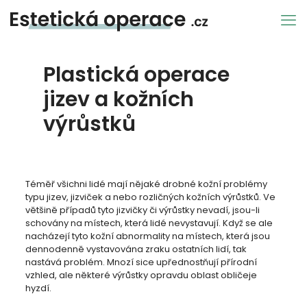
Plastická operace
jizev a kožních
výrůstků
Téměř všichni lidé mají nějaké drobné kožní problémy
typu jizev, jizviček a nebo rozličných kožních výrůstků. Ve
většině případů tyto jizvičky či výrůstky nevadí, jsou-li
schovány na místech, která lidé nevystavují. Když se ale
nacházejí tyto kožní abnormality na místech, která jsou
dennodenně vystavována zraku ostatních lidí, tak
nastává problém. Mnozí sice upřednostňují přírodní
vzhled, ale některé výrůstky opravdu oblast obličeje
hyzdí.