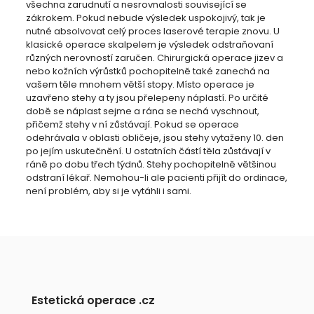
všechna zarudnutí a nesrovnalosti související se
zákrokem. Pokud nebude výsledek uspokojivý, tak je
nutné absolvovat celý proces laserové terapie znovu. U
klasické operace skalpelem je výsledek odstraňovaní
různých nerovností zaručen. Chirurgická operace jizev a
nebo kožních výrůstků pochopitelně také zanechá na
vašem těle mnohem větší stopy. Místo operace je
uzavřeno stehy a ty jsou přelepeny náplastí. Po určité
době se náplast sejme a rána se nechá vyschnout,
přičemž stehy v ní zůstávají. Pokud se operace
odehrávala v oblasti obličeje, jsou stehy vytaženy 10. den
po jejím uskutečnění. U ostatních částí těla zůstávají v
ráně po dobu třech týdnů. Stehy pochopitelně většinou
odstraní lékař. Nemohou-li ale pacienti přijít do ordinace,
není problém, aby si je vytáhli i sami.
Estetická operace .cz