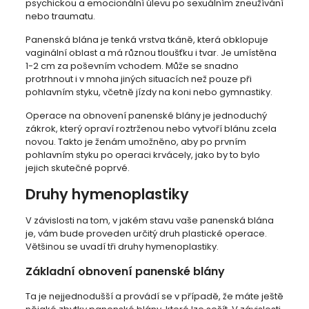
psychickou a emocionální úlevu po sexuálním zneužívání
nebo traumatu.
Panenská blána je tenká vrstva tkáně, která obklopuje
vaginální oblast a má různou tloušťku i tvar. Je umístěna
1-2 cm za poševním vchodem. Může se snadno
protrhnout i v mnoha jiných situacích než pouze při
pohlavním styku, včetně jízdy na koni nebo gymnastiky.
Operace na obnovení panenské blány je jednoduchý
zákrok, který opraví roztrženou nebo vytvoří blánu zcela
novou. Takto je ženám umožněno, aby po prvním
pohlavním styku po operaci krvácely, jako by to bylo
jejich skutečné poprvé.
Druhy hymenoplastiky
V závislosti na tom, v jakém stavu vaše panenská blána
je, vám bude proveden určitý druh plastické operace.
Většinou se uvadí tři druhy hymenoplastiky.
Základní obnovení panenské blány
Ta je nejjednodušší a provádí se v případě, že máte ještě