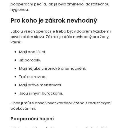
pooperační péčí a, jak již bylo zmíněno, dostatečnou
hygienou.
Pro koho je zákrok nevhodný
Jako u všech operací je třeba být v dobrém fyzickém i
psychickém stavu. Zákrok je dále nevhodný pro ženy,
které:
Mají pod 18 let.
Již porodily.
Mají nějaké chronické onemocnění.
Trpí cukrovkou.
Mají právě menstruaci.
Jsou silnými kuřačkami.
Jinak ji může absolvovat kterákoliv žena s realistickými
očekáváními.
Pooperační hojení