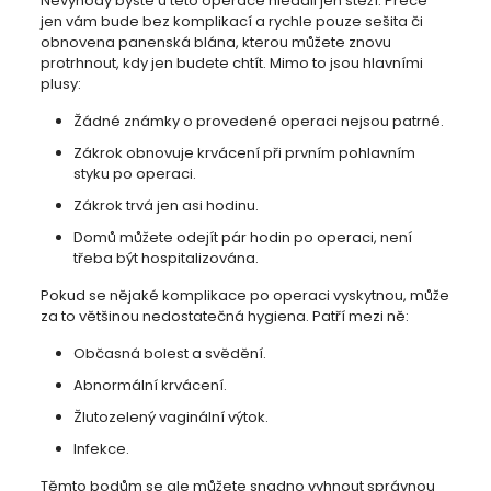
Nevýhody byste u této operace hledali jen stěží. Přece
jen vám bude bez komplikací a rychle pouze sešita či
obnovena panenská blána, kterou můžete znovu
protrhnout, kdy jen budete chtít. Mimo to jsou hlavními
plusy:
Žádné známky o provedené operaci nejsou patrné.
Zákrok obnovuje krvácení při prvním pohlavním
styku po operaci.
Zákrok trvá jen asi hodinu.
Domů můžete odejít pár hodin po operaci, není
třeba být hospitalizována.
Pokud se nějaké komplikace po operaci vyskytnou, může
za to většinou nedostatečná hygiena. Patří mezi ně:
Občasná bolest a svědění.
Abnormální krvácení.
Žlutozelený vaginální výtok.
Infekce.
Těmto bodům se ale můžete snadno vyhnout správnou