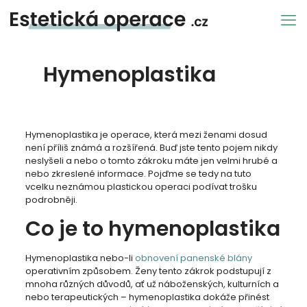
Hymenoplastika
Hymenoplastika je operace, která mezi ženami dosud
není příliš známá a rozšířená. Buď jste tento pojem nikdy
neslyšeli a nebo o tomto zákroku máte jen velmi hrubé a
nebo zkreslené informace. Pojďme se tedy na tuto
vcelku neznámou plastickou operaci podívat trošku
podrobněji.
Co je to hymenoplastika
Hymenoplastika nebo-li
obnovení panenské blány
operativním způsobem. Ženy tento zákrok podstupují z
mnoha různých důvodů, ať už náboženských, kulturních a
nebo terapeutických – hymenoplastika dokáže přinést