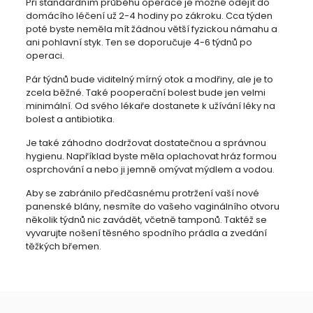
Při standardním průběhu operace je možné odejít do
domácího léčení už 2-4 hodiny po zákroku. Cca týden
poté byste neměla mít žádnou větší fyzickou námahu a
ani pohlavní styk. Ten se doporučuje 4-6 týdnů po
operaci.
Pár týdnů bude viditelný mírný otok a modřiny, ale je to
zcela běžné. Také pooperační bolest bude jen velmi
minimální. Od svého lékaře dostanete k užívání léky na
bolest a antibiotika.
Je také záhodno dodržovat dostatečnou a správnou
hygienu. Například byste měla oplachovat hráz formou
osprchování a nebo ji jemně omývat mýdlem a vodou.
Aby se zabránilo předčasnému protržení vaší nové
panenské blány, nesmíte do vašeho vaginálního otvoru
několik týdnů nic zavádět, včetně tamponů. Taktéž se
vyvarujte nošení těsného spodního prádla a zvedání
těžkých břemen.