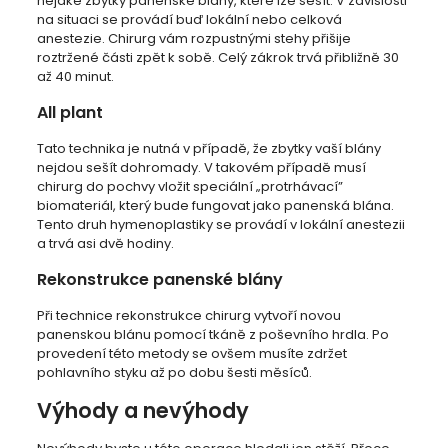
nějaké zbytky panenské blány, které lze sešít. V závislosti
na situaci se provádí buď lokální nebo celková
anestezie. Chirurg vám rozpustnými stehy přišije
roztržené části zpět k sobě. Celý zákrok trvá přibližně 30
až 40 minut.
All plant
Tato technika je nutná v případě, že zbytky vaší blány
nejdou sešít dohromady. V takovém případě musí
chirurg do pochvy vložit speciální „protrhávací”
biomateriál, který bude fungovat jako panenská blána.
Tento druh hymenoplastiky se provádí v lokální anestezii
a trvá asi dvě hodiny.
Rekonstrukce panenské blány
Při technice rekonstrukce chirurg vytvoří novou
panenskou blánu pomocí tkáně z poševního hrdla. Po
provedení této metody se ovšem musíte zdržet
pohlavního styku až po dobu šesti měsíců.
Výhody a nevýhody